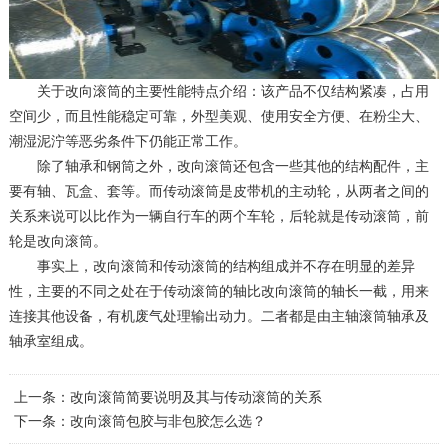
关于改向滚筒的主要性能特点介绍：该产品不仅结构紧凑，占用
空间少，而且性能稳定可靠，外型美观、使用安全方便、在粉尘大、
潮湿泥泞等恶劣条件下仍能正常工作。
除了轴承和钢筒之外，改向滚筒还包含一些其他的结构配件，主
要有轴、瓦盒、套等。而传动滚筒是皮带机的主动轮，从两者之间的
关系来说可以比作为一辆自行车的两个车轮，后轮就是传动滚筒，前
轮是改向滚筒。
事实上，改向滚筒和传动滚筒的结构组成并不存在明显的差异
性，主要的不同之处在于传动滚筒的轴比改向滚筒的轴长一截，用来
连接其他设备，有机废气处理输出动力。二者都是由主轴滚筒轴承及
轴承室组成。
上一条：
改向滚筒简要说明及其与传动滚筒的关系
下一条：
改向滚筒包胶与非包胶怎么选？