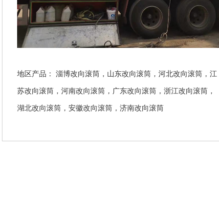
地区产品：
淄博改向滚筒
，
山东改向滚筒
，
河北改向滚筒
，
江
苏改向滚筒
，
河南改向滚筒
，
广东改向滚筒
，
浙江改向滚筒
，
湖北改向滚筒
，
安徽改向滚筒
，
济南改向滚筒