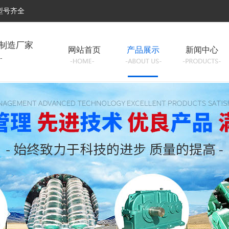
型号齐全
制造厂家
网站首页
产品展示
新闻中心
-