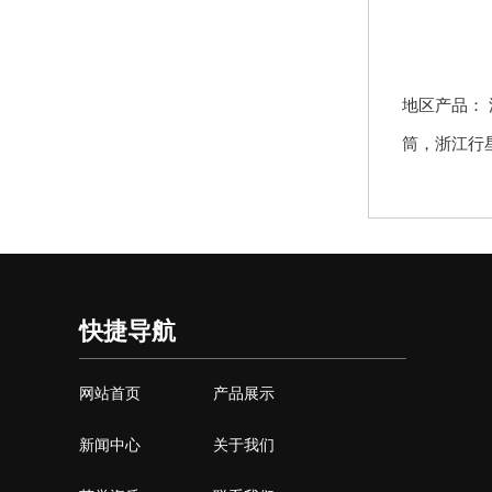
地区产品：
筒
，
浙江行
快捷导航
网站首页
产品展示
新闻中心
关于我们