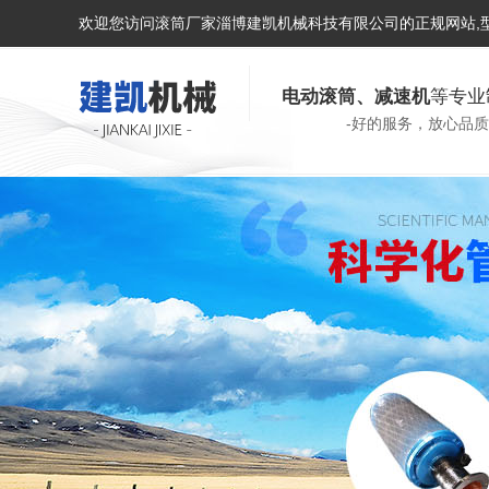
欢迎您访问滚筒厂家淄博建凯机械科技有限公司的正规网站,
电动滚筒、减速机
等专业
-好的服务，放心品质