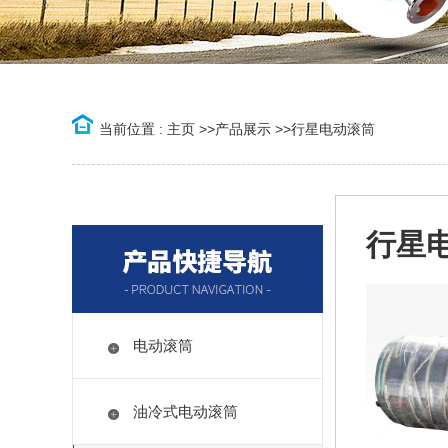
当前位置 :
主页
>>
产品展示
>>
行星电动滚筒
行星
电动滚筒
油冷式电动滚筒