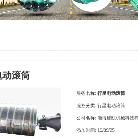
电动滚筒
服务名称:
行星电动滚筒
服务分类:
行星电动滚筒
公司名称:
淄博建凯机械科技
添加时间:
19/09/25